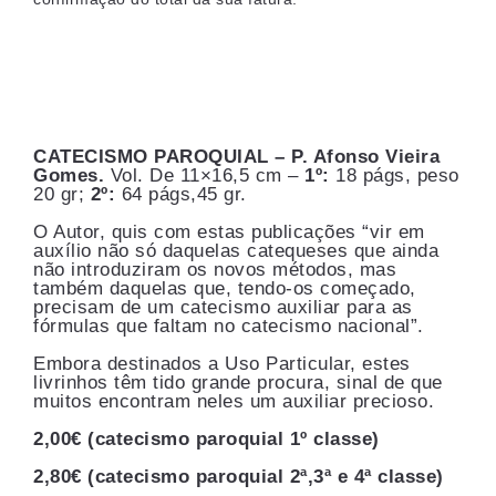
CATECISMO PAROQUIAL – P. Afonso Vieira
Gomes.
Vol. De 11×16,5 cm –
1º:
18 págs, peso
20 gr;
2º:
64 págs,45 gr.
O Autor, quis com estas publicações “vir em
auxílio não só daquelas catequeses que ainda
não introduziram os novos métodos, mas
também daquelas que, tendo-os começado,
precisam de um catecismo auxiliar para as
fórmulas que faltam no catecismo nacional”.
Embora destinados a Uso Particular, estes
livrinhos têm tido grande procura, sinal de que
muitos encontram neles um auxiliar precioso.
2,00€ (catecismo paroquial 1º classe)
2,80€ (catecismo paroquial 2ª,3ª e 4ª classe)